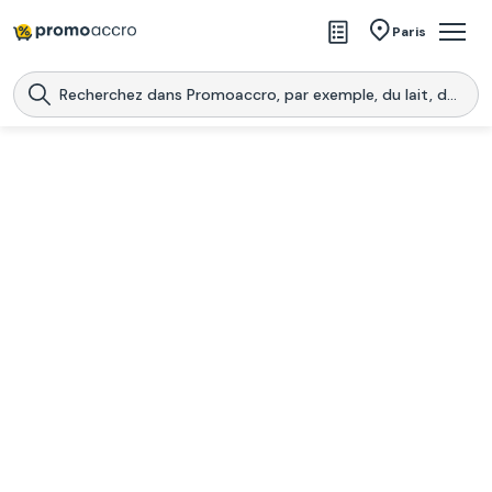
Magasins
Paris
Produits
Centres commerciaux
Télécharge l’application
Télécharger
Promoaccro
l'application