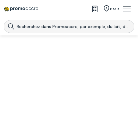
Magasins
Paris
Produits
Centres commerciaux
Télécharge l’application
Télécharger
Promoaccro
l'application