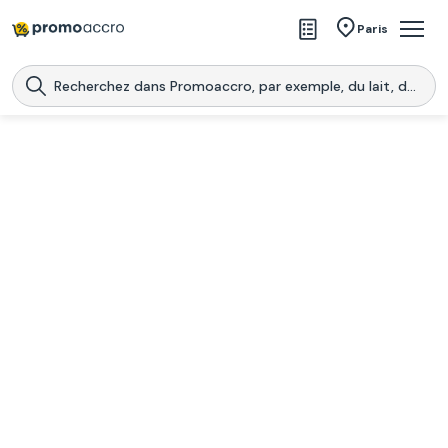
Magasins
Paris
Produits
Centres commerciaux
Télécharge l’application
Télécharger
Promoaccro
l'application