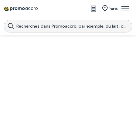
Magasins
Paris
Produits
Centres commerciaux
Télécharge l’application
Télécharger
Promoaccro
l'application