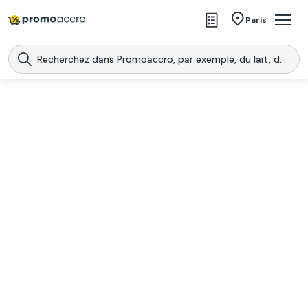
Magasins
Paris
Produits
Centres commerciaux
Télécharge l’application
Télécharger
Promoaccro
l'application