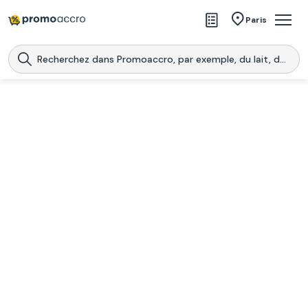
Magasins
Paris
Produits
Centres commerciaux
Télécharge l’application
Télécharger
Promoaccro
l'application