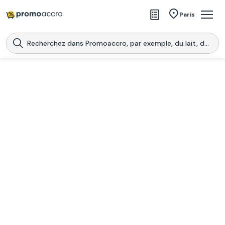
Magasins
Paris
Produits
Centres commerciaux
Télécharge l’application
Télécharger
Promoaccro
l'application