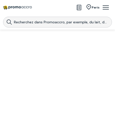
Magasins
Paris
Produits
Centres commerciaux
Télécharge l’application
Télécharger
Promoaccro
l'application