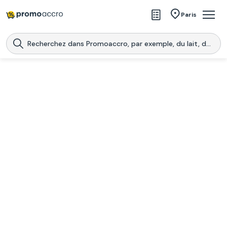
Magasins
Paris
Produits
Centres commerciaux
Télécharge l’application
Télécharger
Promoaccro
l'application