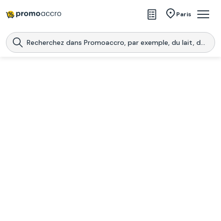
Magasins
Paris
Produits
Centres commerciaux
Télécharge l’application
Télécharger
Promoaccro
l'application