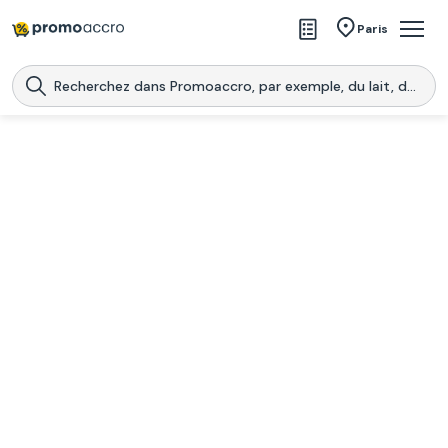
Magasins
Paris
Produits
Centres commerciaux
Télécharge l’application
Télécharger
Promoaccro
l'application