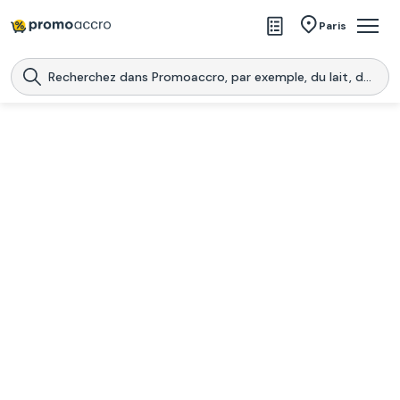
Magasins
Paris
Produits
Centres commerciaux
Télécharge l’application
Télécharger
Promoaccro
l'application