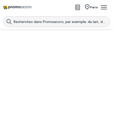
Magasins
Paris
Produits
Centres commerciaux
Télécharge l’application
Télécharger
Promoaccro
l'application