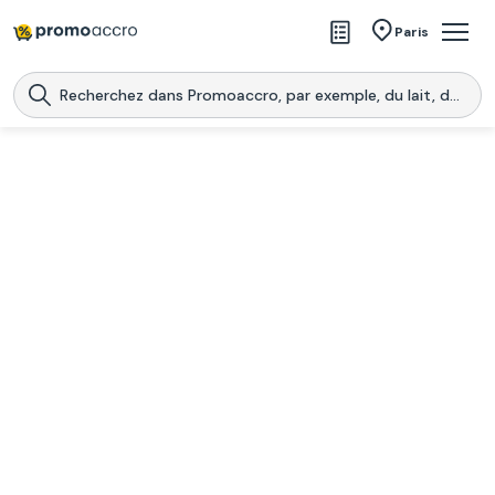
Magasins
Paris
Produits
Centres commerciaux
Télécharge l’application
Télécharger
Promoaccro
l'application