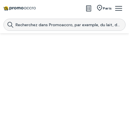
Magasins
Paris
Produits
Centres commerciaux
Télécharge l’application
Télécharger
Promoaccro
l'application