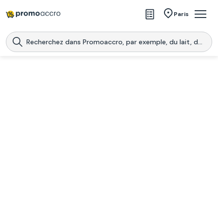
Magasins
Paris
Produits
Centres commerciaux
Télécharge l’application
Télécharger
Promoaccro
l'application