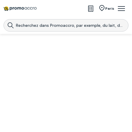
Magasins
Paris
Produits
Centres commerciaux
Télécharge l’application
Télécharger
Promoaccro
l'application