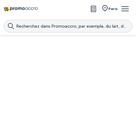
Magasins
Paris
Produits
Centres commerciaux
Télécharge l’application
Télécharger
Promoaccro
l'application