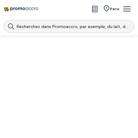
Magasins
Paris
Produits
Centres commerciaux
Télécharge l’application
Télécharger
Promoaccro
l'application