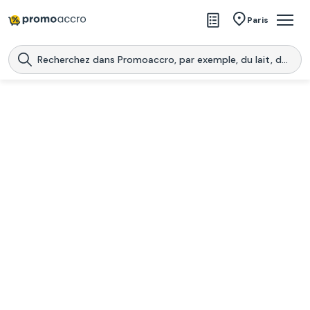
Magasins
Paris
Produits
Centres commerciaux
Télécharge l’application
Télécharger
Promoaccro
l'application