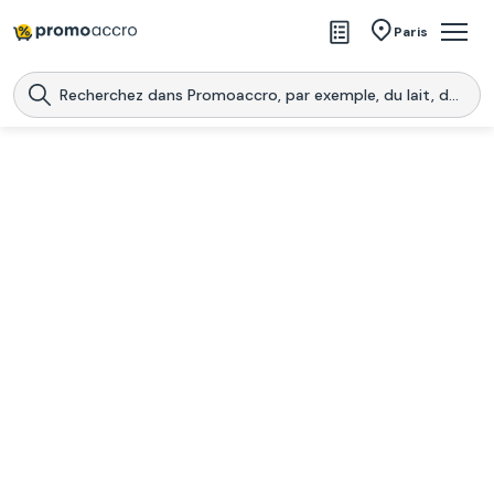
Magasins
Paris
Produits
Centres commerciaux
Télécharge l’application
Télécharger
Promoaccro
l'application