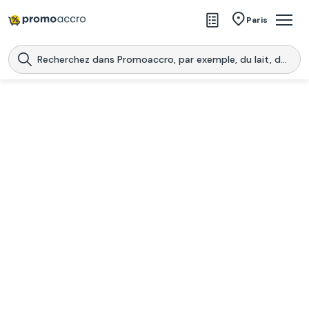
Magasins
Paris
Produits
Centres commerciaux
Télécharge l’application
Télécharger
Promoaccro
l'application