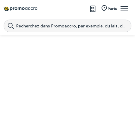
Magasins
Paris
Produits
Centres commerciaux
Télécharge l’application
Télécharger
Promoaccro
l'application