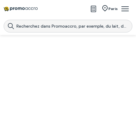
Magasins
Paris
Produits
Centres commerciaux
Télécharge l’application
Télécharger
Promoaccro
l'application