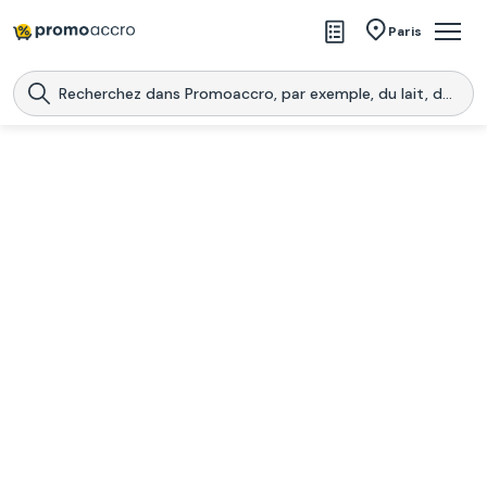
Magasins
Paris
Produits
Centres commerciaux
Télécharge l’application
Télécharger
Promoaccro
l'application