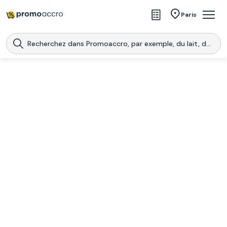
Magasins
Paris
Produits
Centres commerciaux
Télécharge l’application
Télécharger
Promoaccro
l'application