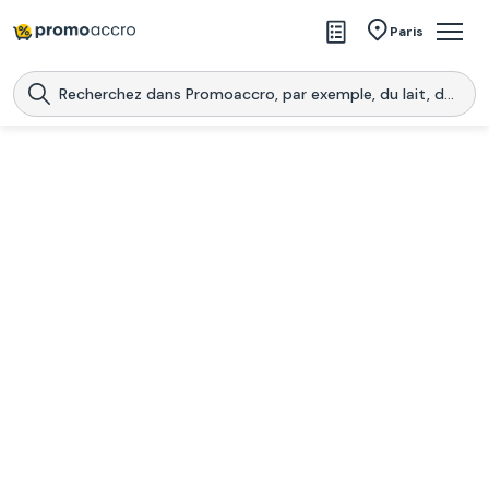
Magasins
Paris
Produits
Centres commerciaux
Télécharge l’application
Télécharger
Promoaccro
l'application