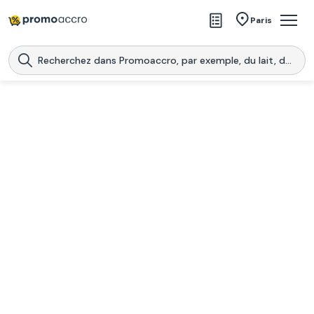
Magasins
Paris
Produits
Centres commerciaux
Télécharge l’application
Télécharger
Promoaccro
l'application