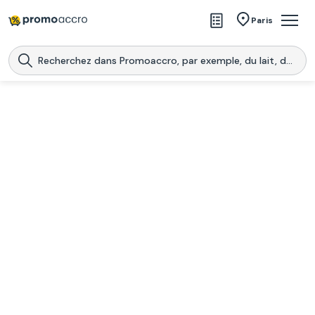
Magasins
Paris
Produits
Centres commerciaux
Télécharge l’application
Télécharger
Promoaccro
l'application