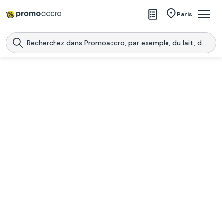
Magasins
Paris
Produits
Centres commerciaux
Télécharge l’application
Télécharger
Promoaccro
l'application