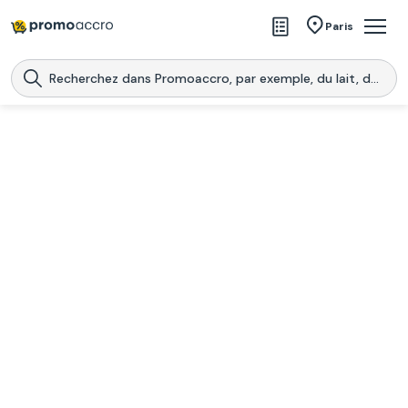
Magasins
Paris
Produits
Centres commerciaux
Télécharge l’application
Télécharger
Promoaccro
l'application