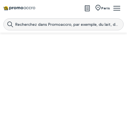
Magasins
Paris
Produits
Centres commerciaux
Télécharge l’application
Télécharger
Promoaccro
l'application