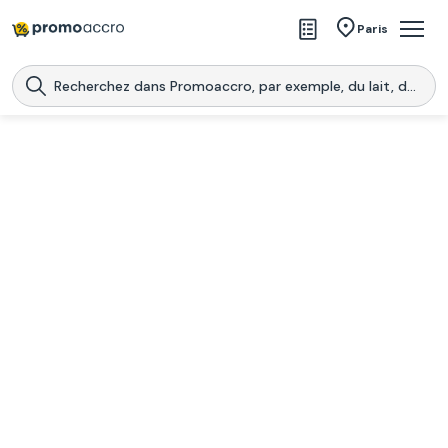
Magasins
Paris
Produits
Centres commerciaux
Télécharge l’application
Télécharger
Promoaccro
l'application