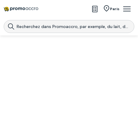
Magasins
Paris
Produits
Centres commerciaux
Télécharge l’application
Télécharger
Promoaccro
l'application