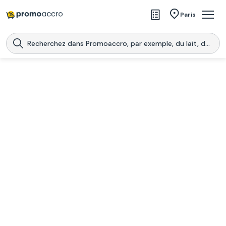
Magasins
Paris
Produits
Centres commerciaux
Télécharge l’application
Télécharger
Promoaccro
l'application