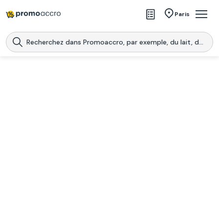
Magasins
Paris
Produits
Centres commerciaux
Télécharge l’application
Télécharger
Promoaccro
l'application