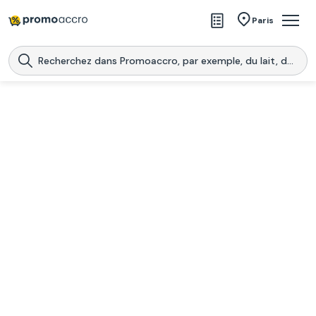
Magasins
Paris
Produits
Centres commerciaux
Télécharge l’application
Télécharger
Promoaccro
l'application