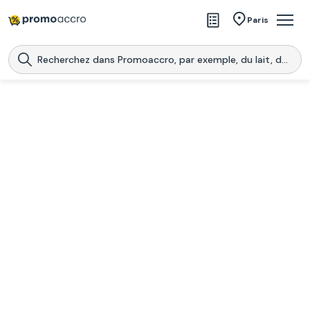
Magasins
Paris
Produits
Centres commerciaux
Télécharge l’application
Télécharger
Promoaccro
l'application