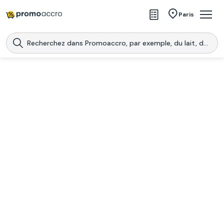
Magasins
Paris
Produits
Centres commerciaux
Télécharge l’application
Télécharger
Promoaccro
l'application