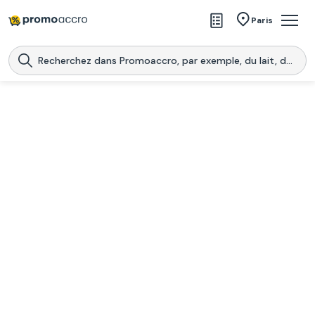
Magasins
Paris
Produits
Centres commerciaux
Télécharge l’application
Télécharger
Promoaccro
l'application