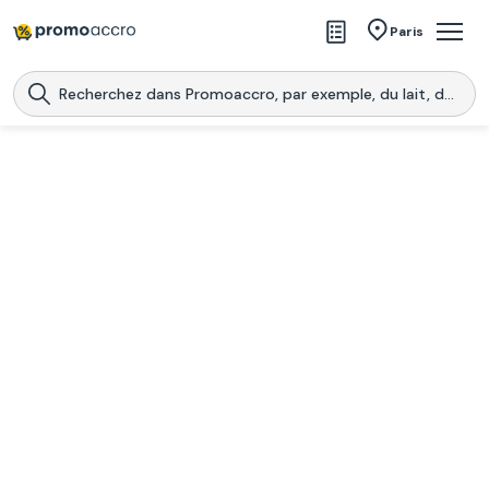
Magasins
Paris
Produits
Centres commerciaux
Télécharge l’application
Télécharger
Promoaccro
l'application