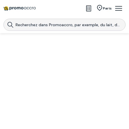
Magasins
Paris
Produits
Centres commerciaux
Télécharge l’application
Télécharger
Promoaccro
l'application