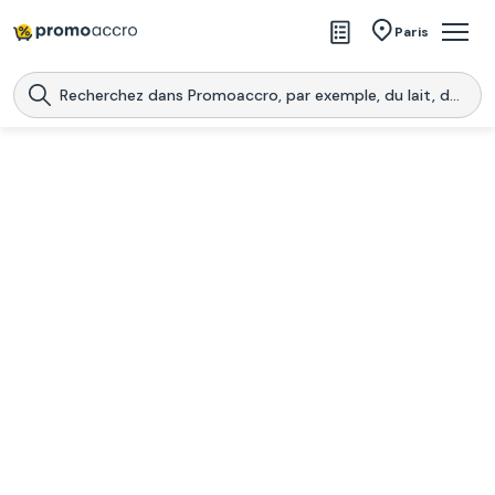
Magasins
Paris
Produits
Centres commerciaux
Télécharge l’application
Télécharger
Promoaccro
l'application