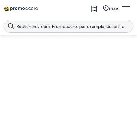
Magasins
Paris
Produits
Centres commerciaux
Télécharge l’application
Télécharger
Promoaccro
l'application