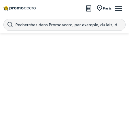
Magasins
Paris
Produits
Centres commerciaux
Télécharge l’application
Télécharger
Promoaccro
l'application