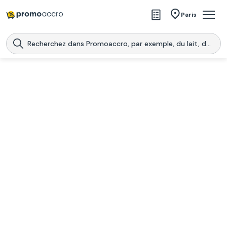
Magasins
Paris
Produits
Centres commerciaux
Télécharge l’application
Télécharger
Promoaccro
l'application