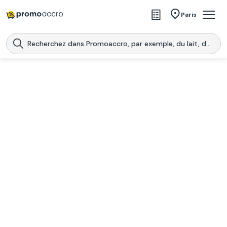
Magasins
Paris
Produits
Centres commerciaux
Télécharge l’application
Télécharger
Promoaccro
l'application