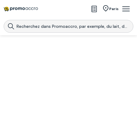
Magasins
Paris
Produits
Centres commerciaux
Télécharge l’application
Télécharger
Promoaccro
l'application