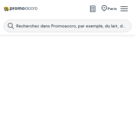
Magasins
Paris
Produits
Centres commerciaux
Télécharge l’application
Télécharger
Promoaccro
l'application