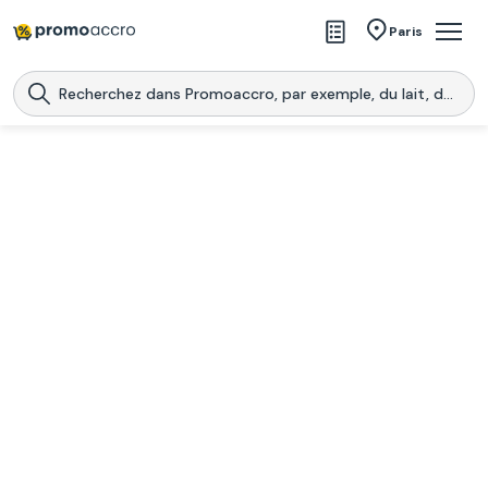
Magasins
Paris
Produits
Centres commerciaux
Télécharge l’application
Télécharger
Promoaccro
l'application